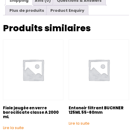
Shipping
Avis (0)
Questions & Answers
Plus de produits
Product Enquiry
Produits similaires
Fiole jaugée en verre
Entonoir filtrant BUCHNER
borocilicate classe A 2000
125ML 55-60mm
mL
Lire la suite
Lire la suite