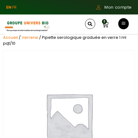
EN
FR
Mon compte
0
Accueil
/
Verrerie
/ Pipette serologique graduée en verre 1 ml
pqt/10