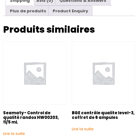
Shipping
Avis (0)
Questions & Answers
Plus de produits
Product Enquiry
Produits similaires
Seamaty- Control de
BGE contrôle qualite level-3,
qualité randox HW00203,
coffret de 6 ampules
fl/5 mL
Lire la suite
Lire la suite