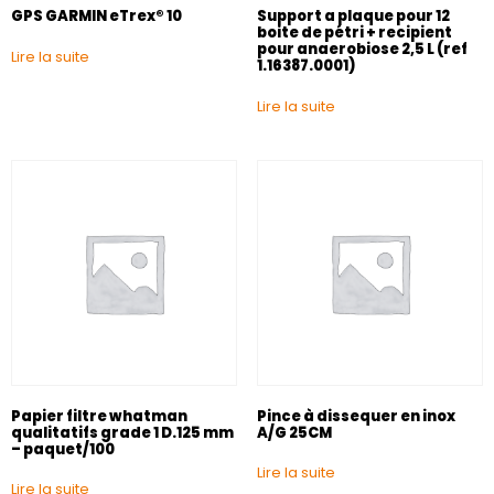
GPS GARMIN eTrex® 10
Support a plaque pour 12
boite de pétri + recipient
pour anaerobiose 2,5 L (ref
Lire la suite
1.16387.0001)
Lire la suite
Papier filtre whatman
Pince à dissequer en inox
qualitatifs grade 1 D.125 mm
A/G 25CM
– paquet/100
Lire la suite
Lire la suite