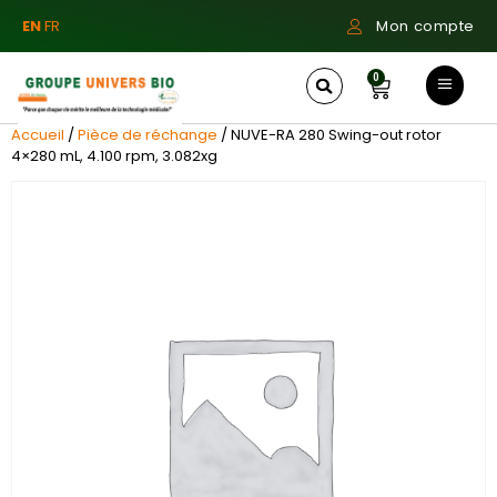
EN
FR
Mon compte
0
Accueil
/
Pièce de réchange
/ NUVE-RA 280 Swing-out rotor
4×280 mL, 4.100 rpm, 3.082xg