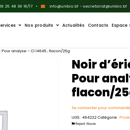
6 25 48 36 16/17
info@unibio.bf - secretariat@unibio.bf
ervices
Nos produits
Actualités
Contacts
Espace 
 Pour analyse – CI 14645 ; flacon/25g
Noir d’ér
Pour anal
flacon/2
Se connecter pour commande
UGS :
464222
Catégorie :
Produ
Report Abuse