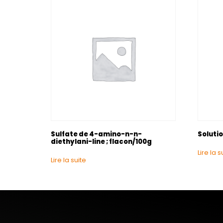
Sulfate de 4-amino-n-n-
Solutio
diethylani-line ; flacon/100g
Lire la s
Lire la suite