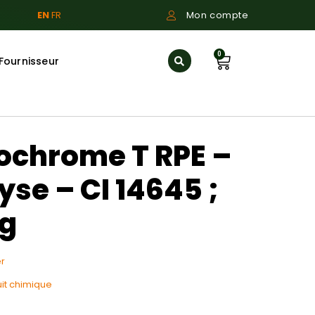
EN
FR
Mon compte
0
Fournisseur
iochrome T RPE –
yse – CI 14645 ;
5g
r
it chimique