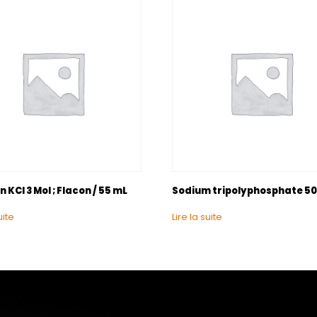
n KCl 3 Mol ; Flacon / 55 mL
Sodium tripolyphosphate 5
uite
Lire la suite