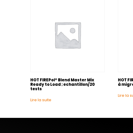
HOT FIREPol® Blend Master Mix
HOT FIR
Ready to Load ; echantillon/20
à migr
tests
Lire la s
Lire la suite