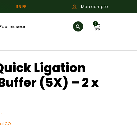
EN
FR
Mon compte
0
Fournisseur
uick Ligation
Buffer (5X) – 2 x
r
ol CO