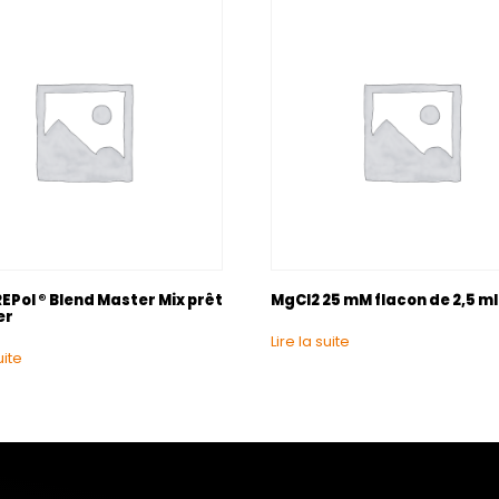
EPol ® Blend Master Mix prêt
MgCl2 25 mM flacon de 2,5 ml
er
Lire la suite
uite