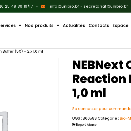
6 25 48 36 16/17
info@unibio.bf - secretariat@unibio.bf
ervices
Nos produits
Actualités
Contacts
Espace 
Buffer (5X) – 2 x 1,0 ml
NEBNext Q
Reaction 
1,0 ml
Se connecter pour commande
UGS :
B6058S
Catégorie :
Bio-M
Report Abuse