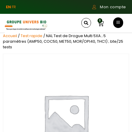
EN
FR
Mon compte
0
Accueil
/
Test rapide
/ NAL Test de Drogue Multi 5XA ; 5
paramètres (AMP50, COC50, MET50, MOR/OPI40, THC1) ; bte/25
tests