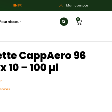
EN
FR
Mon compte
0
Fournisseur
ette CappAero 96
 10 – 100 µl
r
soires