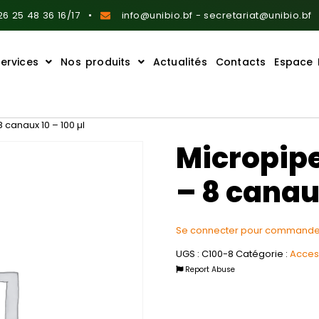
6 25 48 36 16/17
info@unibio.bf - secretariat@unibio.bf
ervices
Nos produits
Actualités
Contacts
Espace 
canaux 10 – 100 µl
Micropip
– 8 canaux
Se connecter pour commande
UGS :
C100-8
Catégorie :
Acces
Report Abuse