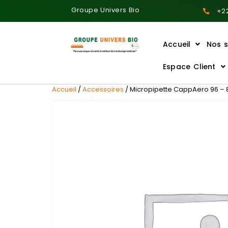
Groupe Univers Bio
+22
Accueil
Nos s
Ajoutez votre titre ici
Espace Client
Accueil
/
Accessoires
/ Micropipette CappAero 96 – 8 