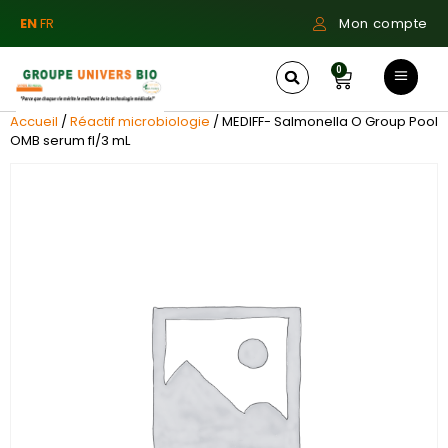
EN
FR
Mon compte
0
Accueil
/
Réactif microbiologie
/ MEDIFF- Salmonella O Group Pool
OMB serum fl/3 mL