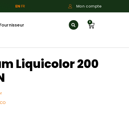
EN
FR
Mon compte
0
Fournisseur
m Liquicolor 200
N
r
 CO