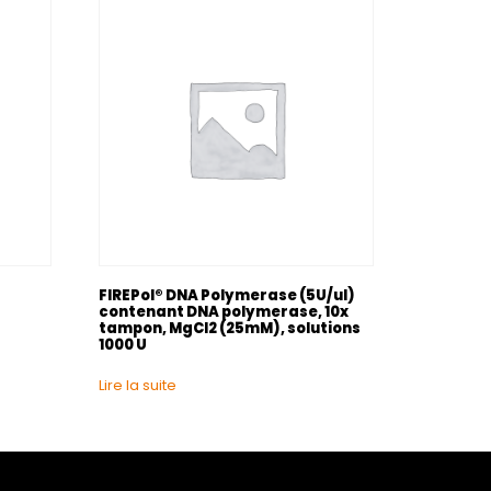
FIREPol® DNA Polymerase (5U/ul)
contenant DNA polymerase, 10x
tampon, MgCl2 (25mM), solutions
1000 U
Lire la suite