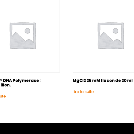
l® DNA Polymerase ;
MgCl2 25 mM flacon de 20 ml
llon.
Lire la suite
uite