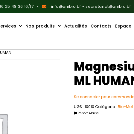
6 25 48 36 16/17
info@unibio.bf - secretariat@unibio.bf
ervices
Nos produits
Actualités
Contacts
Espace 
 HUMAN
Magnesiu
ML HUMA
Se connecter pour commande
UGS :
10010
Catégorie :
Bio-Mol
Report Abuse