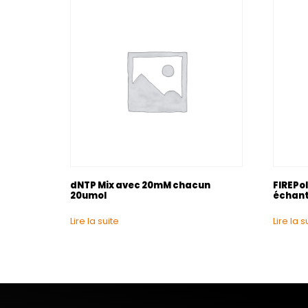
dNTP Mix avec 20mM chacun
FIREPo
20umol
échanti
Lire la suite
Lire la s