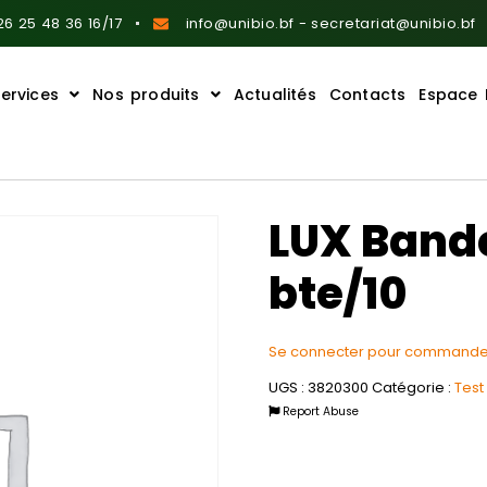
6 25 48 36 16/17
info@unibio.bf - secretariat@unibio.bf
ervices
Nos produits
Actualités
Contacts
Espace 
LUX Bande
bte/10
Se connecter pour commande
UGS :
3820300
Catégorie :
Test
Report Abuse