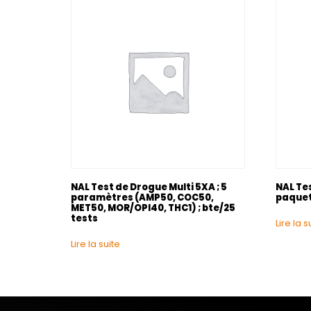
NAL Test de Drogue Multi 5XA ; 5
NAL Te
paramètres (AMP50, COC50,
paquet 
MET50, MOR/OPI40, THC1) ; bte/25
tests
Lire la s
Lire la suite