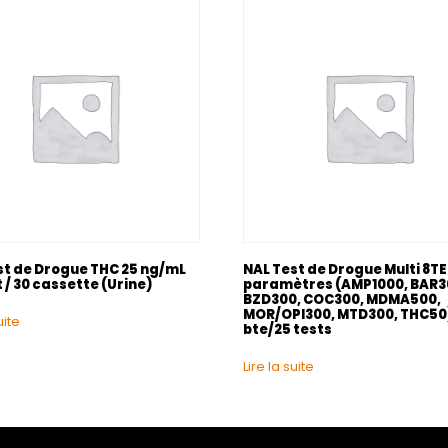
st de Drogue THC 25 ng/mL
NAL Test de Drogue Multi 8TE;
/ 30 cassette (Urine)
paramètres (AMP1000, BAR3
BZD300, COC300, MDMA500,
MOR/OPI300, MTD300, THC50)
uite
bte/25 tests
Lire la suite