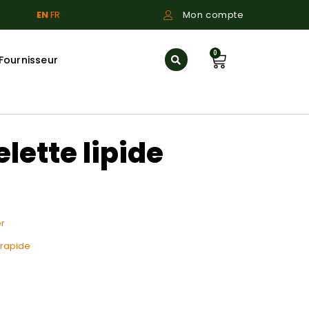
EN
FR
Mon compte
0
Fournisseur
lette lipide
r
 rapide