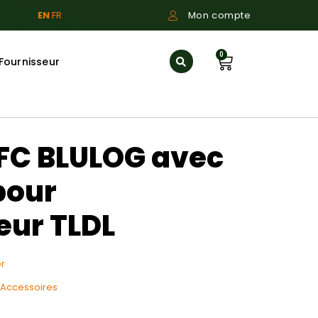
EN
FR
Mon compte
0
Fournisseur
NFC BLULOG avec
pour
eur TLDL
r
Accessoires