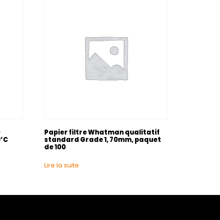
e
Papier filtre Whatman qualitatif
0’C
standard Grade 1, 70mm, paquet
de 100
Lire la suite