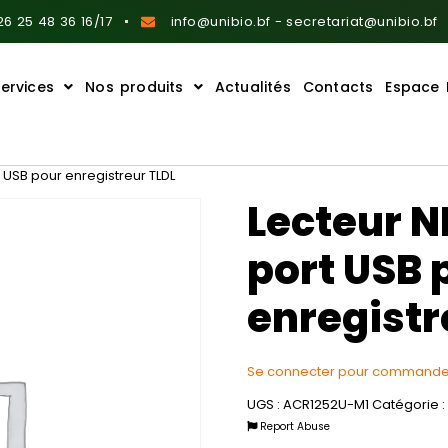
6 25 48 36 16/17
info@unibio.bf - secretariat@unibio.bf
ervices
Nos produits
Actualités
Contacts
Espace 
 USB pour enregistreur TLDL
Lecteur 
port USB 
enregistr
Se connecter pour commande
UGS :
ACR1252U-M1
Catégorie :
Report Abuse