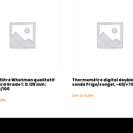
 filtre Whatman qualitatif
Thermomètre digital doubl
d Grade 1 ; D.125 mm ;
sonde Frigo/congel, -40/+7
/100
Lire la suite
uite