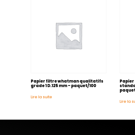
Papier filtre whatman qualitatifs
Papier
grade 1 D.125 mm – paquet/100
standar
paquet
Lire la suite
Lire la s