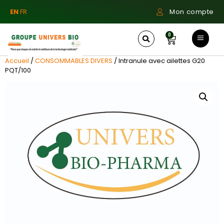
EN
FR
Mon compte
0
Accueil
/
CONSOMMABLES DIVERS
/ Intranule avec ailettes G20
PQT/100