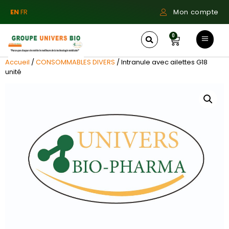
EN
FR
Mon compte
0
Accueil
/
CONSOMMABLES DIVERS
/ Intranule avec ailettes G18
unité