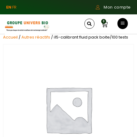
EN
FR
Mon compte
0
Accueil
/
Autres réactifs
/ i15-calibrant fluid pack boite/100 tests