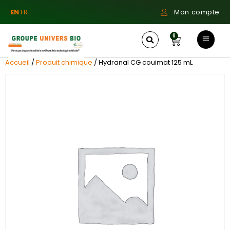
EN
FR
Mon compte
0
Accueil
/
Produit chimique
/ Hydranal CG couimat 125 mL