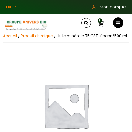
EN
FR
Mon compte
0
Accueil
/
Produit chimique
/ Huile minérale 75 CST ; flacon/500 mL