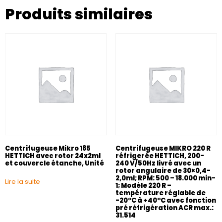
Produits similaires
Centrifugeuse Mikro 185
Centrifugeuse MIKRO 220 R
HETTICH avec rotor 24x2ml
réfrigerée HETTICH, 200-
et couvercle étanche, Unité
240 V/50Hz livré avec un
rotor angulaire de 30×0,4-
2,0ml; RPM: 500 – 18.000 min-
Lire la suite
1; Modèle 220 R –
température réglable de
-20°C à +40°C avec fonction
pré réfrigération ACR max.:
31.514