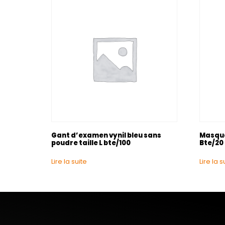
Gant d’examen vynil bleu sans
Masque
poudre taille L bte/100
Bte/20
Lire la suite
Lire la s