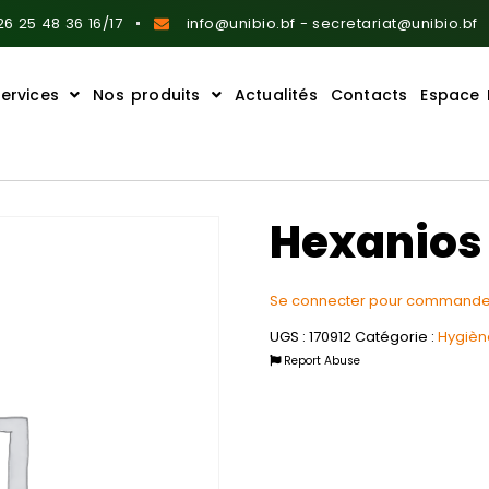
6 25 48 36 16/17
info@unibio.bf - secretariat@unibio.bf
ervices
Nos produits
Actualités
Contacts
Espace 
Hexanios 
Se connecter pour commande
UGS :
170912
Catégorie :
Hygiène
Report Abuse