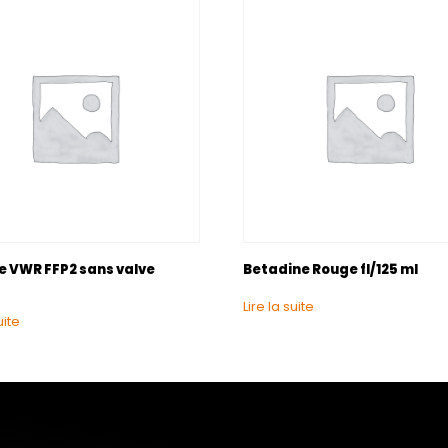
 VWR FFP2 sans valve
Betadine Rouge fl/125 ml
Lire la suite
uite