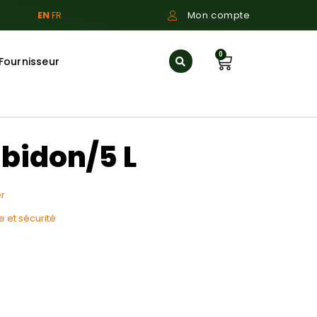
EN
FR
Mon compte
0
Fournisseur
bidon/5 L
r
 et sécurité