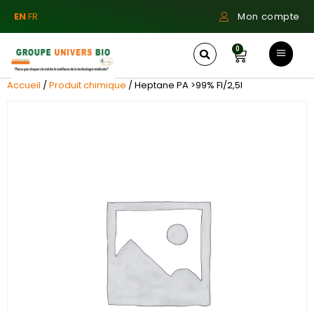
EN
FR
Mon compte
0
Accueil
/
Produit chimique
/ Heptane PA >99% Fl/2,5l