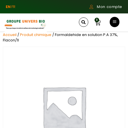
EN
FR
Mon compte
0
Accueil
/
Produit chimique
/ Formaldehide en solution P.A 37%,
Flacon/1l