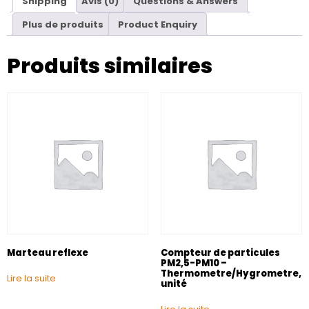
Shipping
Avis (0)
Questions & Answers
Plus de produits
Product Enquiry
Produits similaires
Marteau reflexe
Compteur de particules
PM2,5-PM10 –
Thermometre/Hygrometre,
Lire la suite
unité