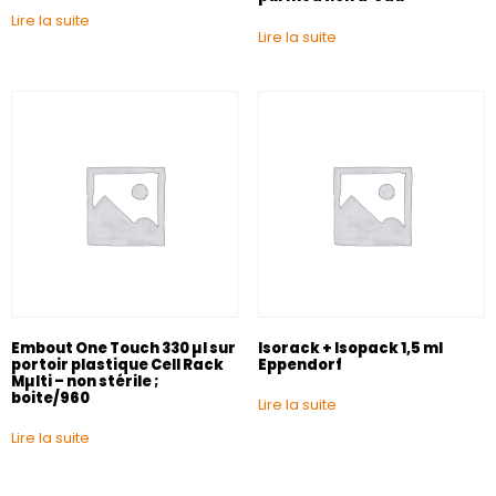
Lire la suite
Lire la suite
Embout One Touch 330 µl sur
Isorack + Isopack 1,5 ml
portoir plastique Cell Rack
Eppendorf
Mµlti – non stérile ;
boite/960
Lire la suite
Lire la suite