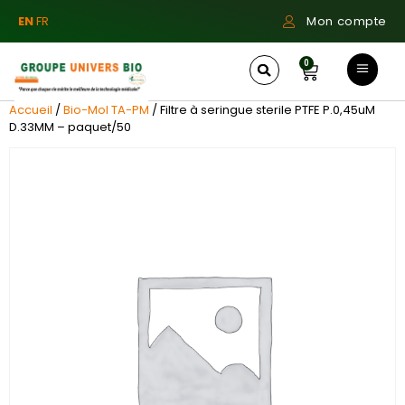
EN
FR
Mon compte
0
Accueil
/
Bio-Mol TA-PM
/ Filtre à seringue sterile PTFE P.0,45uM
D.33MM – paquet/50