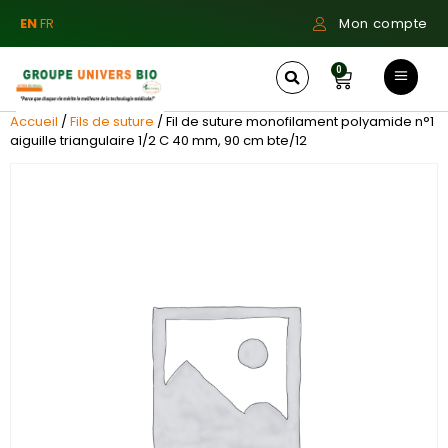
EN
FR
Mon compte
0
Accueil
/
Fils de suture
/ Fil de suture monofilament polyamide n°1
aiguille triangulaire 1/2 C 40 mm, 90 cm bte/12