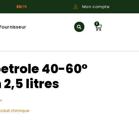
EN
FR
Mon compte
0
Fournisseur
petrole 40-60°
 2,5 litres
r
oduit chimique