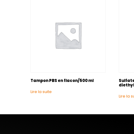
Tampon PBS en flacon/500 ml
Sulfat
diethyl
Lire la suite
Lire la s