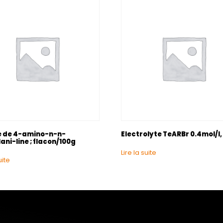
e de 4-amino-n-n-
Electrolyte TeARBr 0.4mol/I,
ani-line ; flacon/100g
Lire la suite
uite