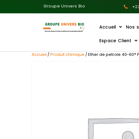
Groupe Univers Bio
+22
Accueil
Nos s
Ajoutez votre titre ici
Espace Client
Accueil
/
Produit chimique
/ Ether de petrole 40-60° P.