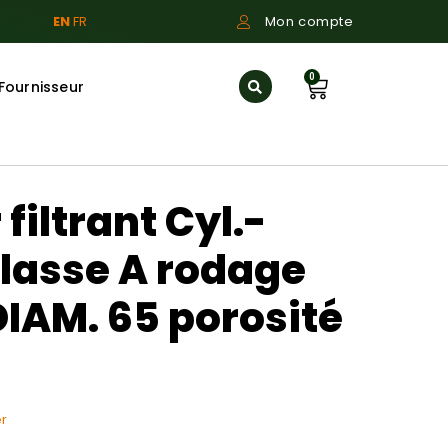
EN
FR
Mon compte
0
Fournisseur
filtrant Cyl.-
lasse A rodage
IAM. 65 porosité
r