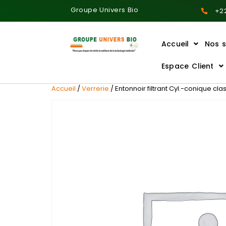
Groupe Univers Bio
+22
Accueil
Nos s
Ajoutez votre titre ici
Espace Client
Accueil
/
Verrerie
/ Entonnoir filtrant Cyl.-conique c