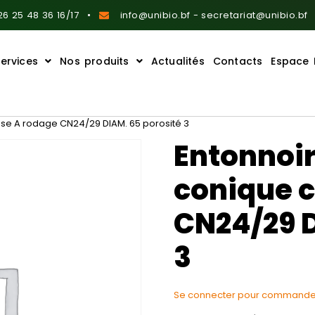
6 25 48 36 16/17
info@unibio.bf - secretariat@unibio.bf
ervices
Nos produits
Actualités
Contacts
Espace 
lasse A rodage CN24/29 DIAM. 65 porosité 3
Entonnoir 
conique c
CN24/29 D
3
Se connecter pour commande