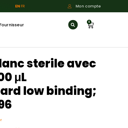
EN
FR
Mon compte
0
Fournisseur
anc sterile avec
200 μL
ard low binding;
96
r