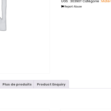
UGS :
30390T
Catégorie :
Matér
Report Abuse
Plus de produits
Product Enquiry