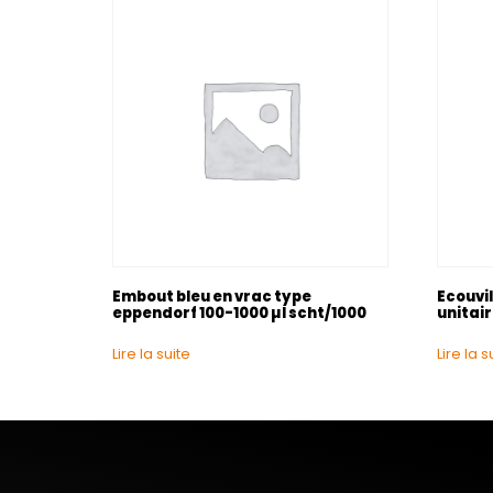
Embout bleu en vrac type
Ecouvil
eppendorf 100-1000 µl scht/1000
unitai
Lire la suite
Lire la s