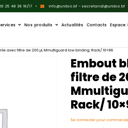
6 25 48 36 16/17
info@unibio.bf - secretariat@unibio.bf
ervices
Nos produits
Actualités
Contacts
Espace 
ile avec filtre de 200 μL Mmultiguard low binding; Rack/ 10×96
Embout bl
filtre de 
Mmultigu
Rack/ 10×
Se connecter pour commande