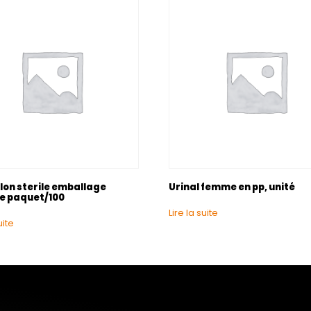
lon sterile emballage
Urinal femme en pp, unité
re paquet/100
Lire la suite
uite