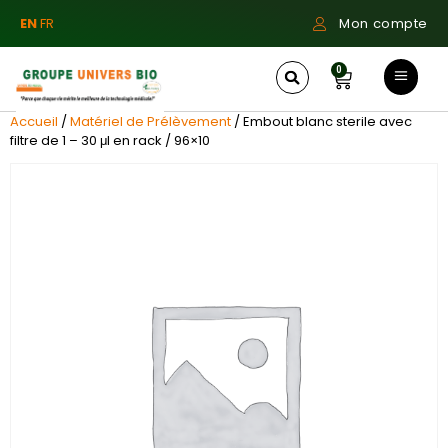
EN
FR
Mon compte
0
Accueil
/
Matériel de Prélèvement
/ Embout blanc sterile avec
filtre de 1 – 30 μl en rack / 96×10