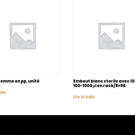
femme en pp, unité
Embout blanc sterile avec fi
100-1000 μl en rack/8×96
uite
Lire la suite