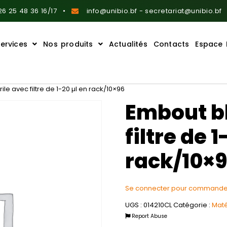
6 25 48 36 16/17
info@unibio.bf - secretariat@unibio.bf
ervices
Nos produits
Actualités
Contacts
Espace 
ile avec filtre de 1-20 µl en rack/10×96
Embout bl
filtre de 1
rack/10×
Se connecter pour commande
UGS :
014210CL
Catégorie :
Maté
Report Abuse