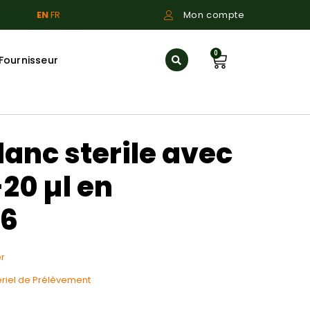
EN
FR
Mon compte
0
Fournisseur
anc sterile avec
-20 µl en
96
r
riel de Prélèvement