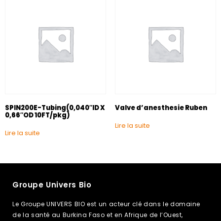
SPIN200E-Tubing(0,040″ID X
Valve d’anesthesie Ruben
0,66″OD 10FT/pkg)
Lire la suite
Lire la suite
Groupe Univers Bio
Le Groupe UNIVERS BIO est un acteur clé dans le domaine
de la santé au Burkina Faso et en Afrique de l’Ouest,