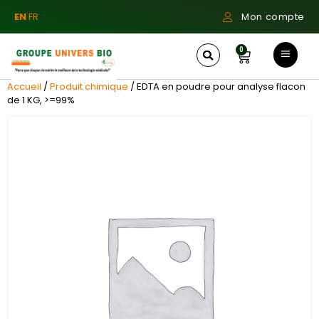
EN
FR
Mon compte
0
Accueil
/
Produit chimique
/ EDTA en poudre pour analyse flacon
de 1 KG, >=99%