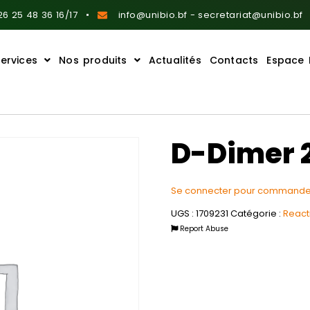
6 25 48 36 16/17
info@unibio.bf - secretariat@unibio.bf
ervices
Nos produits
Actualités
Contacts
Espace 
D-Dimer 
Se connecter pour commande
UGS :
1709231
Catégorie :
Reacti
Report Abuse