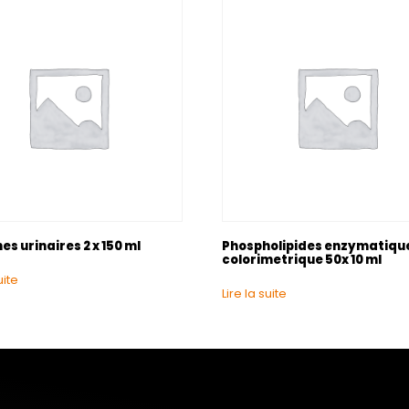
es urinaires 2 x 150 ml
Phospholipides enzymatiqu
colorimetrique 50x 10 ml
uite
Lire la suite