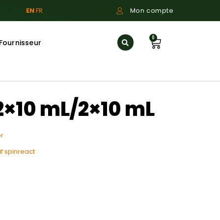
EN
FR
Mon compte
0
Fournisseur
2×10 mL/2×10 mL
r
f spinreact