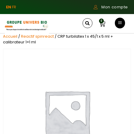
EN
FR
Mon compte
0
Accueil
/
Reactif spinreact
/ CRP turbilatex 1 x 45/1 x 5 ml +
calibrateur 1×1 ml