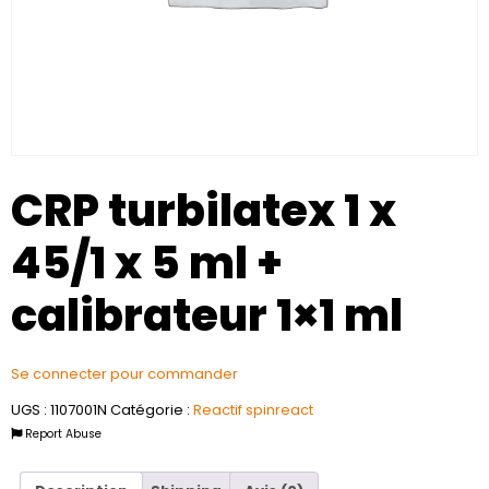
CRP turbilatex 1 x
45/1 x 5 ml +
calibrateur 1×1 ml
Se connecter pour commander
UGS :
1107001N
Catégorie :
Reactif spinreact
Report Abuse