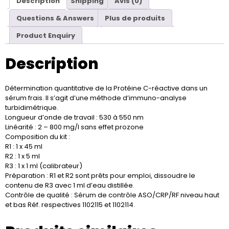
Description
Shipping
Avis (0)
Questions & Answers
Plus de produits
Product Enquiry
Description
Détermination quantitative de la Protéine C-réactive dans un
sérum frais. Il s’agit d’une méthode d’immuno-analyse
turbidimétrique.
Longueur d’onde de travail : 530 à 550 nm
Linéarité : 2 – 800 mg/l sans effet prozone
Composition du kit :
R1 : 1 x 45 ml
R2 : 1 x 5 ml
R3 : 1 x 1 ml (calibrateur)
Préparation : R1 et R2 sont prêts pour emploi, dissoudre le
contenu de R3 avec 1 ml d’eau distillée.
Contrôle de qualité : Sérum de contrôle ASO/CRP/RF niveau haut
et bas Réf. respectives 1102115 et 1102114.