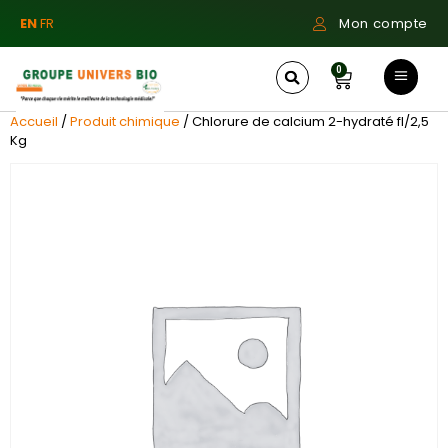
EN
FR
Mon compte
0
Accueil
/
Produit chimique
/ Chlorure de calcium 2-hydraté fl/2,5
Kg