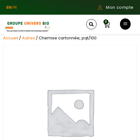
EN
FR
Mon compte
0
Accueil
/
Autres
/ Chemise cartonnée, pqt/100