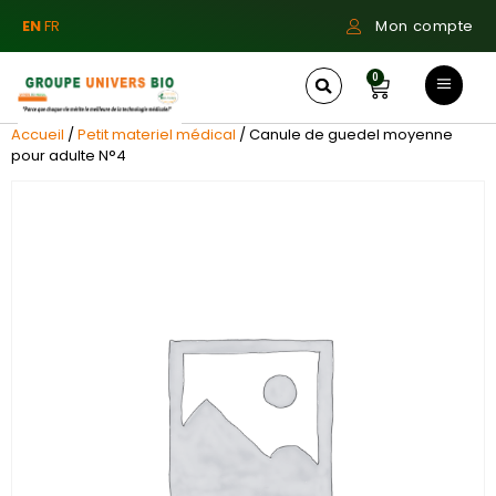
EN
FR
Mon compte
0
Accueil
/
Petit materiel médical
/ Canule de guedel moyenne
pour adulte N°4