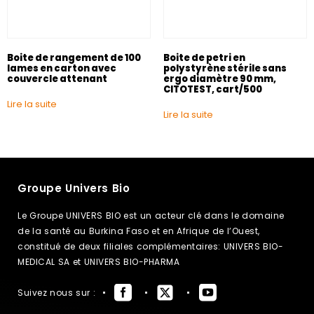
Boite de rangement de 100
Boite de petri en
lames en carton avec
polystyrène stérile sans
couvercle attenant
ergo diamètre 90 mm,
CITOTEST, cart/500
Lire la suite
Lire la suite
Groupe Univers Bio
Le Groupe UNIVERS BIO est un acteur clé dans le domaine
de la santé au Burkina Faso et en Afrique de l’Ouest,
constitué de deux filiales complémentaires: UNIVERS BIO-
MEDICAL SA et UNIVERS BIO-PHARMA
Suivez nous sur :