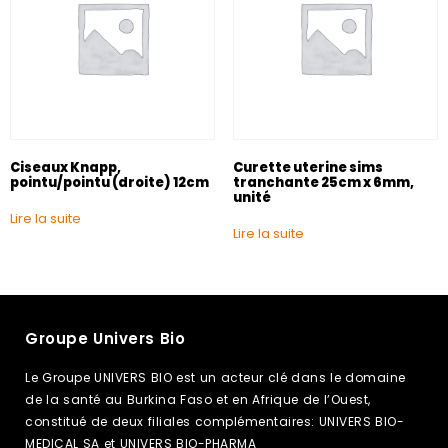
Ciseaux Knapp,
Curette uterine sims
pointu/pointu (droite) 12cm
tranchante 25cm x 6mm,
unité
Lire la suite
Lire la suite
Groupe Univers Bio
Le Groupe UNIVERS BIO est un acteur clé dans le domaine
de la santé au Burkina Faso et en Afrique de l’Ouest,
constitué de deux filiales complémentaires: UNIVERS BIO-
MEDICAL SA et UNIVERS BIO-PHARMA