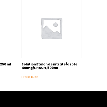
 250 ml
Solution Etalon de nitrate/azote
100mg/L HACH, 500ml
Lire la suite