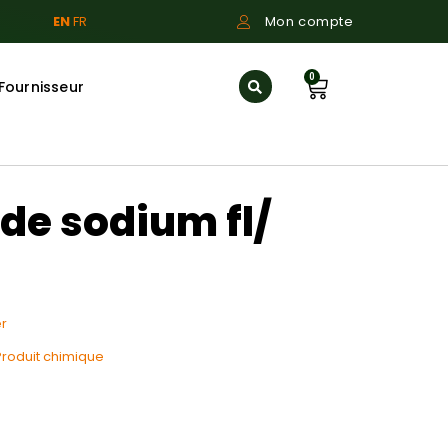
EN
FR
Mon compte
0
Fournisseur
de sodium fl/
r
Produit chimique