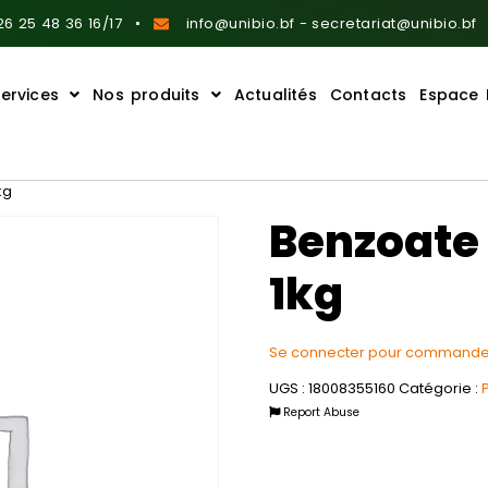
6 25 48 36 16/17
info@unibio.bf - secretariat@unibio.bf
ervices
Nos produits
Actualités
Contacts
Espace 
kg
Benzoate 
1kg
Se connecter pour commande
UGS :
18008355160
Catégorie :
Report Abuse