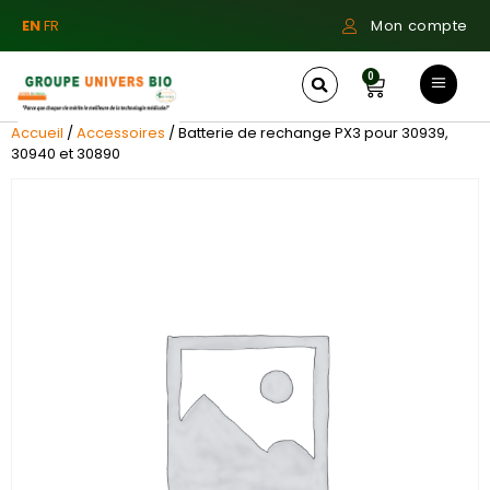
EN
FR
Mon compte
0
Accueil
/
Accessoires
/ Batterie de rechange PX3 pour 30939,
30940 et 30890