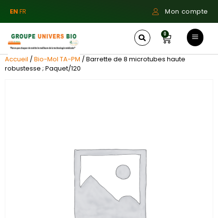
EN
FR
Mon compte
0
Accueil
/
Bio-Mol TA-PM
/ Barrette de 8 microtubes haute
robustesse ; Paquet/120