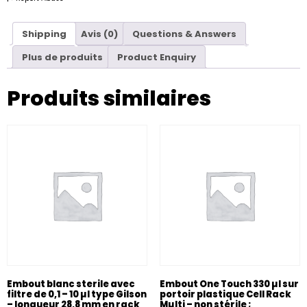
Shipping
Avis (0)
Questions & Answers
Plus de produits
Product Enquiry
Produits similaires
Embout blanc sterile avec
Embout One Touch 330 µl sur
filtre de 0,1 – 10 µl type Gilson
portoir plastique Cell Rack
– longueur 28,8 mm en rack
Mµlti – non stérile ;