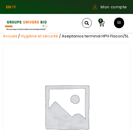
EN
FR
Mon compte
0
Accueil
/
Hygiène et sécurité
/ Aseptanios terminal HPH Flacon/5L