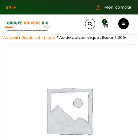
EN
FR
Mon compte
0
Accueil
/
Produit chimique
/ Acide polyacrylique ; flacon/100G