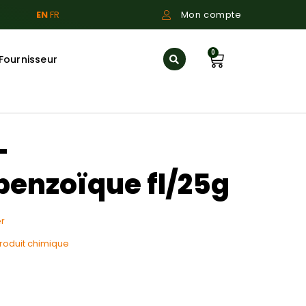
EN
FR
Mon compte
0
Fournisseur
-
benzoïque fl/25g
r
roduit chimique