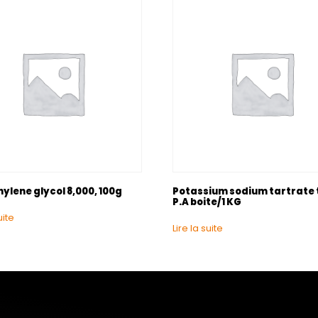
ylene glycol 8,000, 100g
Potassium sodium tartrate 
P.A boite/1 KG
uite
Lire la suite