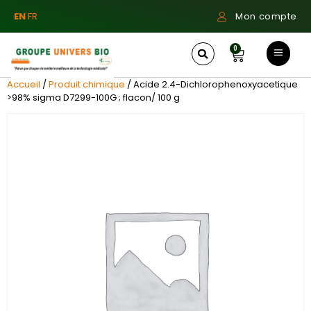
EN
FR
Mon compte
0
Accueil
/
Produit chimique
/ Acide 2.4-Dichlorophenoxyacetique
>98% sigma D7299-100G ; flacon/ 100 g