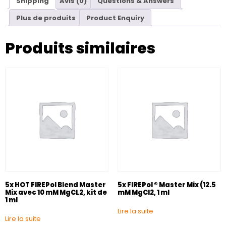
Shipping
Avis (0)
Questions & Answers
Plus de produits
Product Enquiry
Produits similaires
5x HOT FIREPol Blend Master
5x FIREPol ® Master Mix (12.5
Mix avec 10 mM MgCL2, kit de
mM MgCl2, 1 ml
1 ml
Lire la suite
Lire la suite