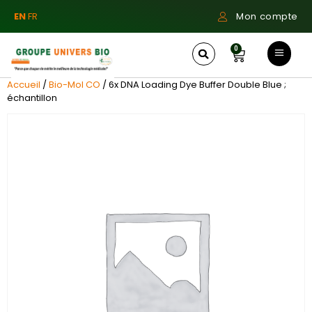
EN
FR
Mon compte
0
Accueil
/
Bio-Mol CO
/ 6x DNA Loading Dye Buffer Double Blue ;
échantillon