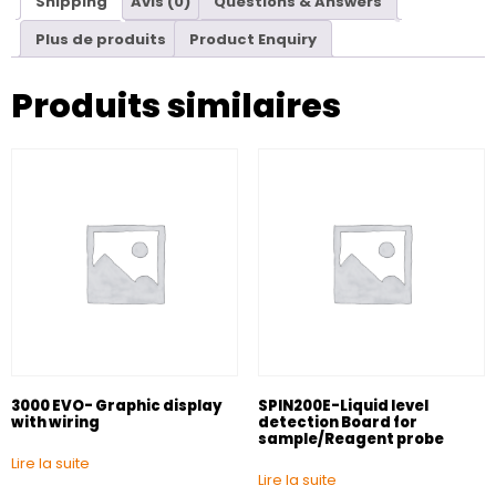
Shipping
Avis (0)
Questions & Answers
Plus de produits
Product Enquiry
Produits similaires
3000 EVO- Graphic display
SPIN200E-Liquid level
with wiring
detection Board for
sample/Reagent probe
Lire la suite
Lire la suite