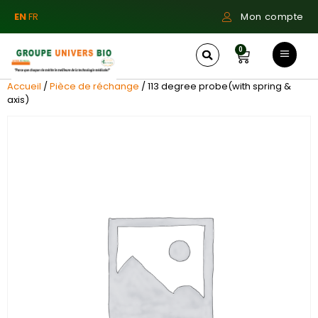
EN
FR
Mon compte
0
Accueil
/
Pièce de réchange
/ 113 degree probe(with spring &
axis)