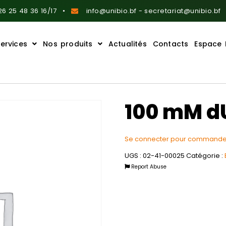
6 25 48 36 16/17
info@unibio.bf - secretariat@unibio.bf
ervices
Nos produits
Actualités
Contacts
Espace 
100 mM d
Se connecter pour commande
UGS :
02-41-00025
Catégorie :
Report Abuse