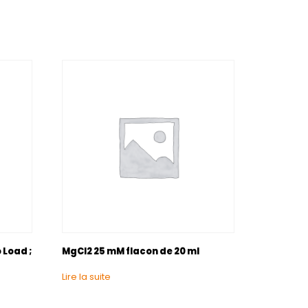
 Load ;
MgCl2 25 mM flacon de 20 ml
Lire la suite