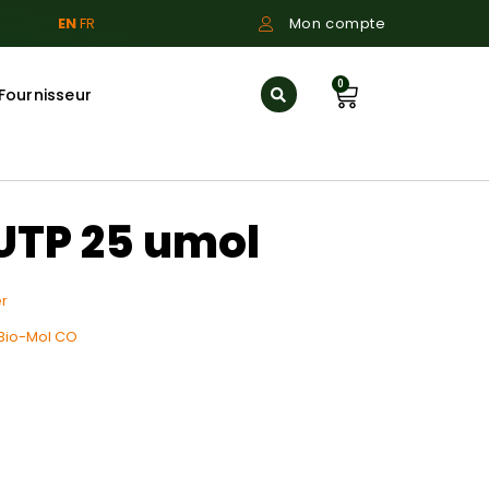
EN
FR
Mon compte
0
Fournisseur
UTP 25 umol
r
Bio-Mol CO