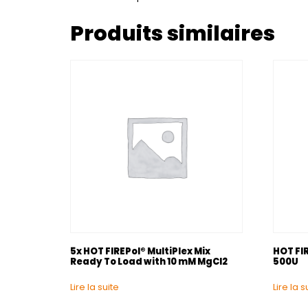
Produits similaires
5x HOT FIREPol® MultiPlex Mix
HOT FI
Ready To Load with 10 mM MgCl2
500U
Lire la suite
Lire la s