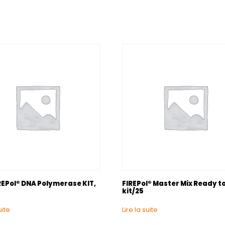
REPol® DNA Polymerase KIT,
FIREPol® Master Mix Ready to
kit/25
uite
Lire la suite