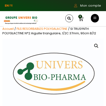
EN
FR
Mon compte
0
Accueil
/
FILS RESORBABLES POLYGALACTINE
/ SI TRUSYNTH
POLYGLACTINE N°2 Aiguille triangulaire, 1/2C 37mm, 90cm B/12