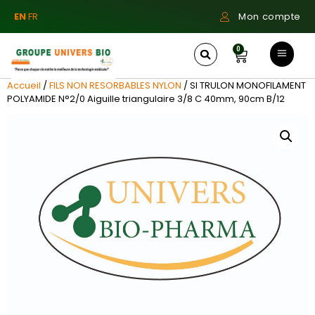
EN
FR
Mon compte
0
Accueil
/
FILS NON RESORBABLES NYLON
/ SI TRULON MONOFILAMENT
POLYAMIDE N°2/0 Aiguille triangulaire 3/8 C 40mm, 90cm B/12